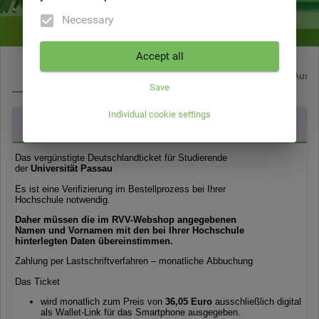
Necessary
Accept all
Deutschlandticket für Studierende
Deutschlandticket für Ausz
Save
Individual cookie settings
Deutschlandticket Studierende Passau
 Das vergünstigte Deutschlandticket für Studierende
 der 
Universität Passau
Es ist eine Verifizierung im Bestellprozess bei Ihrer
Hochschule notwendig.
Daher müssen die im RVV-Webshop angegebenen
Namen und Vornamen mit den bei Ihrer Hochschule
hinterlegten Daten übereinstimmen.
Zahlung per Lastschriftverfahren –
monatliche Abbuchung
Das Ticket
wird monatlich zum Preis von
36,05 Euro
ausschließlich digital
als Wallet-Link für das Smartphone ausgegeben.